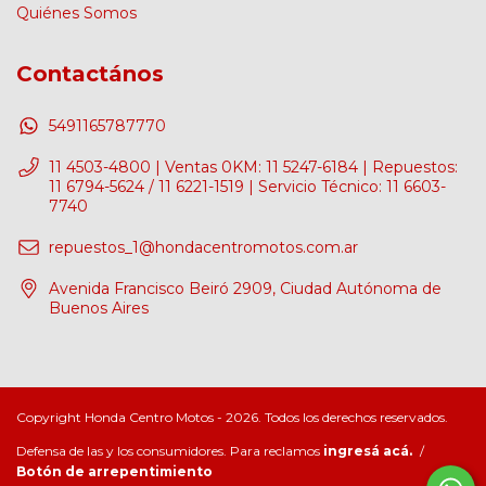
Quiénes Somos
Contactános
5491165787770
11 4503-4800 | Ventas 0KM: 11 5247-6184 | Repuestos:
11 6794-5624 / 11 6221-1519 | Servicio Técnico: 11 6603-
7740
repuestos_1@hondacentromotos.com.ar
Avenida Francisco Beiró 2909, Ciudad Autónoma de
Buenos Aires
Copyright Honda Centro Motos - 2026. Todos los derechos reservados.
Defensa de las y los consumidores. Para reclamos
ingresá acá.
/
Botón de arrepentimiento